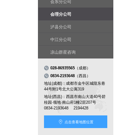
会东分公司
会理分公司
泸县分公司
中江分公司
凉山群星咨询

028-86935565
（成都）

0834-2193648
（西昌）
地址(成都)：成都市金牛区城隍东巷
44号附1号北大公寓319
地址(西昌)：西昌市南山大道40号碧
桂园·领地·南山府1幢2层207号
0834-2193648 2194428

点击查看地图位置