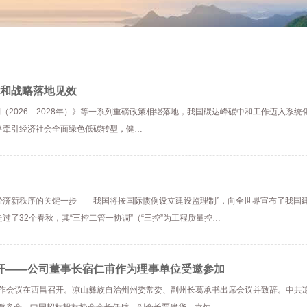
中和战略落地见效
（2026—2028年）》等一系列重磅政策相继落地，我国碳达峰碳中和工作迈入系统
略牵引经济社会全面绿色低碳转型，健…
品经济新秩序的关键一步——我国将按国际惯例设立建设监理制”，向全世界宣布了我国
过了32个春秋，其“三控二管一协调”（“三控”为工程质量控…
开——公司董事长宿仁甫作为理事单位受邀参加
工作会议在西昌召开。凉山彝族自治州州委常委、副州长葛承书出席会议并致辞。中共