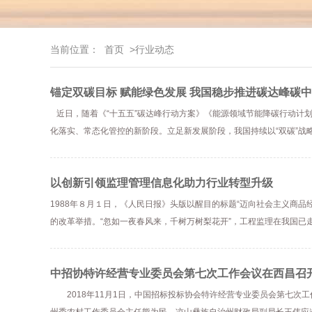
当前位置：
首页
>行业动态
锚定双碳目标 赋能绿色发展 我国稳步推进碳达峰碳
近日，随着《“十五五”碳达峰行动方案》《能源领域节能降碳行动计划
化落实、常态化管控的新阶段。立足新发展阶段，我国持续以“双碳”战
以创新引领监理管理信息化助力行业转型升级
1988年８月１日，《人民日报》头版以醒目的标题“迈向社会主义商
的改革举措。“忽如一夜春风来，千树万树梨花开”，工程监理在我国已走
中招协特许经营专业委员会第七次工作会议在西昌召
2018年11月1日，中国招标投标协会特许经营专业委员会第七次