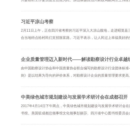
州委农村工作委员会主任熊为民、凉山彝族自治州财政局副局长王伟应
习近平凉山考察
2月11日上午，正在四川省考察的习近平深入大凉山腹地，走进昭觉
合当地特点给村民们支招致富路。习近平表示，让人民过上幸福美好的
企业质量管理迈入新时代——解读勘察设计行业卓越
由中国勘察设计协会和中国质量协会联合编写的勘察设计行业团体标准—
则》是以结果为导向的评价体系，对勘察设计企业的质量管理要求更高
中美绿色城市规划建设与发展学术研讨会在成都召开
2017年4月14日下午两点，中美绿色城市规划建设与发展学术研讨
书馆。美国驻成都总领事馆文化领事彭丽莎、四川省中心图书馆委员会