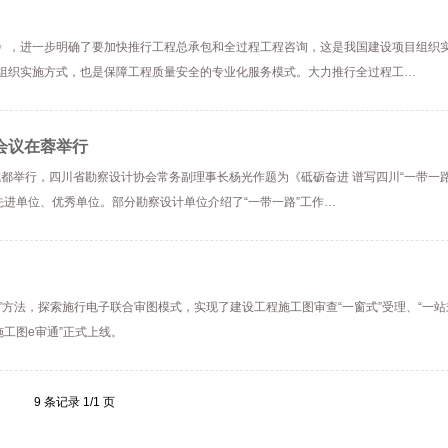
》，进一步明确了要加快推行工程总承包和全过程工程咨询，这是我国建设项目组织
组织实施方式，也是保障工程质量安全的专业化服务模式。大力推行全过程工…
会议在蓉举行
成都举行，四川省勘察设计协会常务副理事长杨光作题为《砥砺奋进 谱写四川“一带一
先进单位、优秀单位。部分勘察设计单位介绍了“一带一路”工作…
”方法，探索施行电子联合审图模式，实现了建设工程施工图审查“一窗式”受理、“一站式
工图e审通”正式上线。
9 条记录 1/1 页