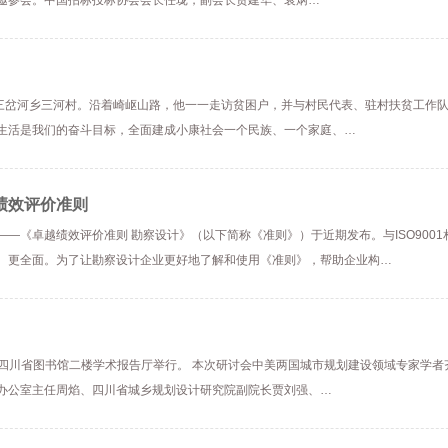
邀参会。中国招标投标协会会长任珑，副会长贾建华、袁炳…
县三岔河乡三河村。沿着崎岖山路，他一一走访贫困户，并与村民代表、驻村扶贫工作
生活是我们的奋斗目标，全面建成小康社会一个民族、一个家庭、…
绩效评价准则
—《卓越绩效评价准则 勘察设计》（以下简称《准则》）于近期发布。与ISO9001
、更全面。为了让勘察设计企业更好地了解和使用《准则》，帮助企业构…
会在四川省图书馆二楼学术报告厅举行。 本次研讨会中美两国城市规划建设领域专家学者
办公室主任周焰、四川省城乡规划设计研究院副院长贾刘强、…